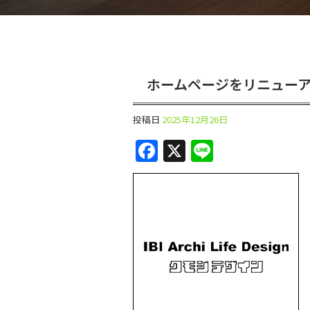
ホームページをリニュー
投稿日
2025年12月26日
F
X
Li
a
n
c
e
e
b
o
o
k